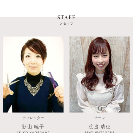
STAFF
スタッフ
ディレクター
チーフ
影山 暁子
渡邉 璃穂
AKIKO KAGEYAMA
RIHO WATANABE