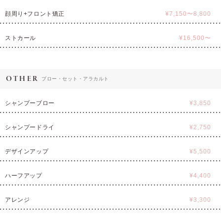
顔周り+フロント矯正
¥7,150〜8,800
ストカール
¥16,500〜
OTHER
ブロー・セット・アラカルト
シャンプーブロー
¥3,850
シャンプードライ
¥2,750
デザインアップ
¥5,500
ハーフアップ
¥4,400
アレンジ
¥3,300