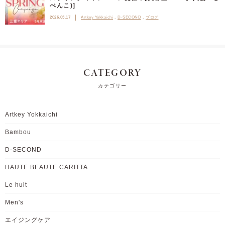
ぺんこ)]
2026.03.17
Artkey Yokkaichi
D-SECOND
ブログ
CATEGORY
カテゴリー
Artkey Yokkaichi
Bambou
D-SECOND
HAUTE BEAUTE CARITTA
Le huit
Men's
エイジングケア