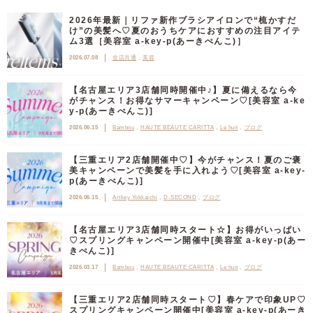
2026年最新｜リファ新作ブラシアイロンで“梳かすだ
け”の美髪へ♡夏のおうちケアにおすすめの注目アイテ
ム3選［美容室 a-key-p(あーきぺんこ)］
2026.07.08
全店共通
美容
【名古屋エリア3店舗同時開催中♪】夏に備えるなら今
がチャンス！お得なサマーキャンペーン♡[美容室 a-ke
y-p(あーきぺんこ)]
2026.06.15
Bambou
HAUTE BEAUTE CARITTA
Le huit
ブログ
【三重エリア2店舗開催中♡】今がチャンス！夏のご褒
美キャンペーンで美髪を手に入れよう♡[美容室 a-key-
p(あーきぺんこ)]
2026.06.15
Artkey Yokkaichi
D-SECOND
ブログ
【名古屋エリア3店舗同時スタート☆】お得がいっぱい
♡スプリングキャンペーン開催中[美容室 a-key-p(あー
きぺんこ)]
2026.03.17
Bambou
HAUTE BEAUTE CARITTA
Le huit
ブログ
【三重エリア2店舗同時スタート♡】春ケアで印象UP♡
スプリングキャンペーン開催中[美容室 a-key-p(あーき