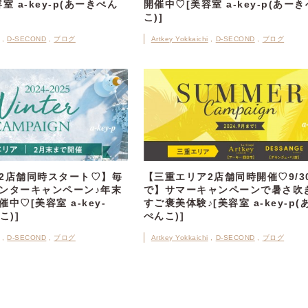
室 a-key-p(あーきぺん
開催中♡[美容室 a-key-p(あー
こ)]
D-SECOND
ブログ
Artkey Yokkaichi
D-SECOND
ブログ
2店舗同時スタート♡】毎
【三重エリア2店舗同時開催♡9/3
ンターキャンペーン♪年末
で】サマーキャンペーンで暑さ吹
中♡[美容室 a-key-
すご褒美体験♪[美容室 a-key-p(
こ)]
ぺんこ)]
D-SECOND
ブログ
Artkey Yokkaichi
D-SECOND
ブログ