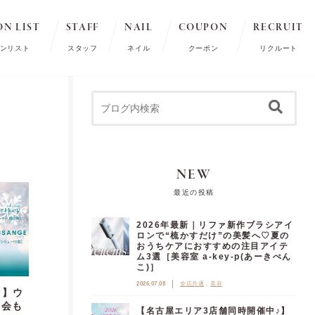
ON LIST
STAFF
NAIL
COUPON
RECRUIT
ンリスト
スタッフ
ネイル
クーポン
リクルート
NEW
最近の投稿
2026年最新｜リファ新作ブラシアイ
ロンで“梳かすだけ”の美髪へ♡夏の
おうちケアにおすすめの注目アイテ
ム3選［美容室 a-key-p(あーきぺん
こ)］
2026.07.08
全店共通
美容
♡】ウ
選会も
【名古屋エリア3店舗同時開催中♪】