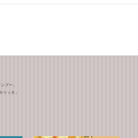
 バンブー」
テ カリッタ」