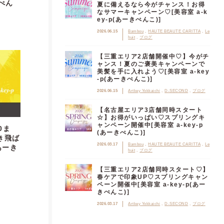
きぺん
夏に備えるなら今がチャンス！お得
なサマーキャンペーン♡[美容室 a-k
ey-p(あーきぺんこ)]
2026.06.15
Bambou
HAUTE BEAUTE CARITTA
Le
huit
ブログ
【三重エリア2店舗開催中♡】今がチ
ャンス！夏のご褒美キャンペーンで
美髪を手に入れよう♡[美容室 a-key
-p(あーきぺんこ)]
2026.06.15
Artkey Yokkaichi
D-SECOND
ブログ
【名古屋エリア3店舗同時スタート
☆】お得がいっぱい♡スプリングキ
ャンペーン開催中[美容室 a-key-p
0ま
(あーきぺんこ)]
き飛ば
2026.03.17
Bambou
HAUTE BEAUTE CARITTA
Le
あーき
huit
ブログ
【三重エリア2店舗同時スタート♡】
春ケアで印象UP♡スプリングキャン
ペーン開催中[美容室 a-key-p(あー
きぺんこ)]
2026.03.17
Artkey Yokkaichi
D-SECOND
ブログ