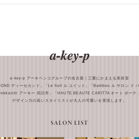
a-key-p アーキペンコグループの名古屋｜三重にかまえる美容室
COND ディーセカンド」
「Le huit ル ユイット」
「Bambou ル サロン ド
 yokkaichi アーキー 四日市」
「HAUTE BEAUTE CARITTA オート ボー
デザイン力の高いスタイリストが大人の可愛いを実現します。
SALON LIST