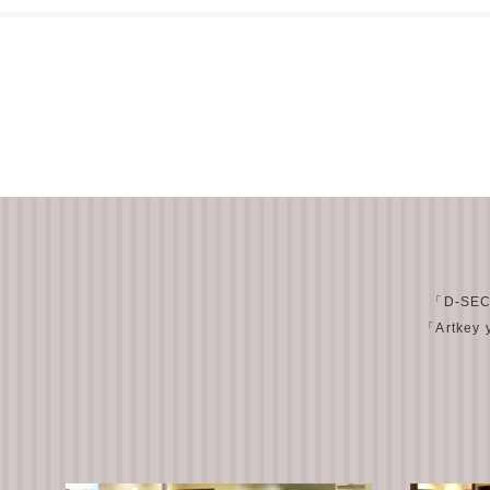
「D-SE
「Artkey