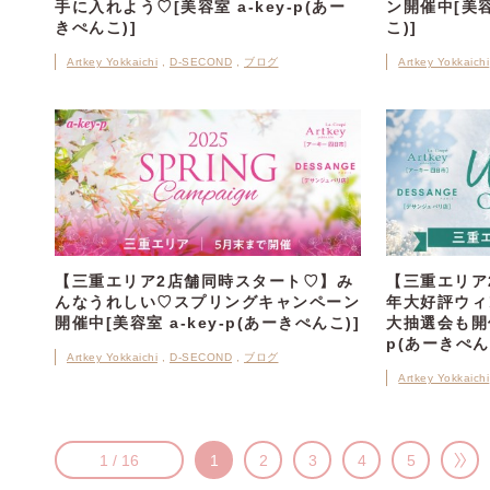
手に入れよう♡[美容室 a-key-p(あー
ン開催中[美容
きぺんこ)]
こ)]
Artkey Yokkaichi
D-SECOND
ブログ
Artkey Yokkaichi
【三重エリア2店舗同時スタート♡】み
【三重エリア
んなうれしい♡スプリングキャンペーン
年大好評ウィ
開催中[美容室 a-key-p(あーきぺんこ)]
大抽選会も開催
p(あーきぺん
Artkey Yokkaichi
D-SECOND
ブログ
Artkey Yokkaichi
1 / 16
1
2
3
4
5