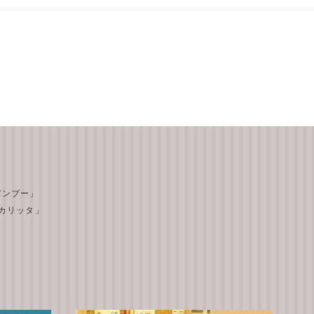
 バンブー」
テ カリッタ」