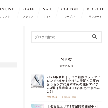
ON LIST
STAFF
NAIL
COUPON
RECRUIT
ンリスト
スタッフ
ネイル
クーポン
リクルート
NEW
最近の投稿
2026年最新｜リファ新作ブラシアイ
ロンで“梳かすだけ”の美髪へ♡夏の
おうちケアにおすすめの注目アイテ
ム3選［美容室 a-key-p(あーきぺん
こ)］
2026.07.08
全店共通
美容
【名古屋エリア3店舗同時開催中♪】