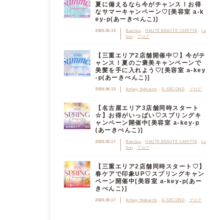
夏に備えるなら今がチャンス！お得
なサマーキャンペーン♡[美容室 a-k
ey-p(あーきぺんこ)]
2026.06.15
Bambou
HAUTE BEAUTE CARITTA
Le
huit
ブログ
【三重エリア2店舗開催中♡】今がチ
ャンス！夏のご褒美キャンペーンで
美髪を手に入れよう♡[美容室 a-key
-p(あーきぺんこ)]
2026.06.15
Artkey Yokkaichi
D-SECOND
ブログ
【名古屋エリア3店舗同時スタート
☆】お得がいっぱい♡スプリングキ
ャンペーン開催中[美容室 a-key-p
(あーきぺんこ)]
2026.03.17
Bambou
HAUTE BEAUTE CARITTA
Le
huit
ブログ
【三重エリア2店舗同時スタート♡】
春ケアで印象UP♡スプリングキャン
ペーン開催中[美容室 a-key-p(あー
きぺんこ)]
2026.03.17
Artkey Yokkaichi
D-SECOND
ブログ