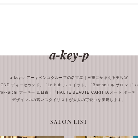
a-key-p アーキペンコグループの名古屋｜三重にかまえる美容室
COND ディーセカンド」
「Le huit ル ユイット」
「Bambou ル サロン ド
 yokkaichi アーキー 四日市」
「HAUTE BEAUTE CARITTA オート ボー
デザイン力の高いスタイリストが大人の可愛いを実現します。
SALON LIST