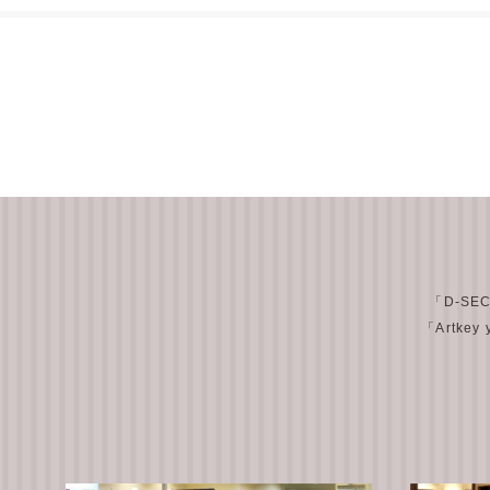
「D-SE
「Artkey