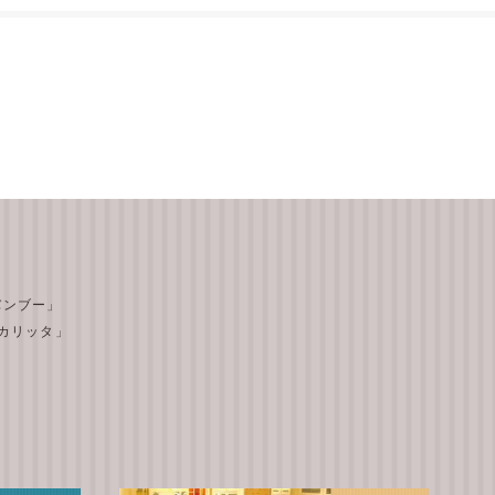
 バンブー」
テ カリッタ」