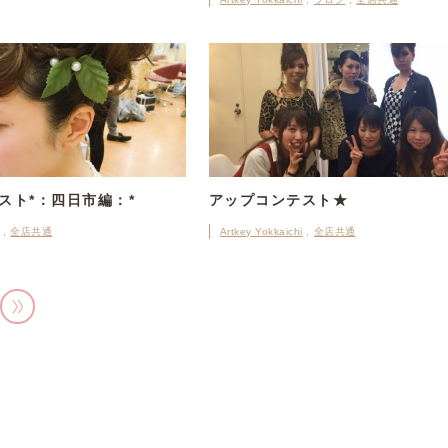
スト*：四日市編：*
アップコンテスト★
全店共通
Artkey Yokkaichi
全店共通