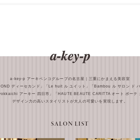
a-key-p アーキペンコグループの名古屋｜三重にかまえる美容室
COND ディーセカンド」
「Le huit ル ユイット」
「Bambou ル サロン ド
 yokkaichi アーキー 四日市」
「HAUTE BEAUTE CARITTA オート ボー
デザイン力の高いスタイリストが大人の可愛いを実現します。
SALON LIST