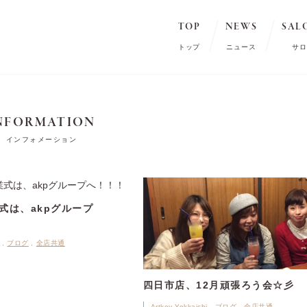
TOP
NEWS
SAL
トップ
ニュース
サロ
NFORMATION
インフォメーション
式は、akpグループ
ブログ
全店共通
四日市店、12月頑張ろう会☆彡
Artkey Yokkaichi
ブログ
全店共通