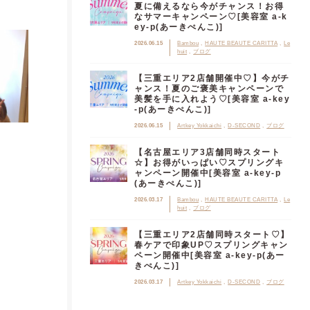
夏に備えるなら今がチャンス！お得
なサマーキャンペーン♡[美容室 a-k
ey-p(あーきぺんこ)]
2026.06.15
Bambou
HAUTE BEAUTE CARITTA
Le
huit
ブログ
【三重エリア2店舗開催中♡】今がチ
ャンス！夏のご褒美キャンペーンで
美髪を手に入れよう♡[美容室 a-key
-p(あーきぺんこ)]
2026.06.15
Artkey Yokkaichi
D-SECOND
ブログ
【名古屋エリア3店舗同時スタート
☆】お得がいっぱい♡スプリングキ
ャンペーン開催中[美容室 a-key-p
(あーきぺんこ)]
2026.03.17
Bambou
HAUTE BEAUTE CARITTA
Le
huit
ブログ
【三重エリア2店舗同時スタート♡】
春ケアで印象UP♡スプリングキャン
ペーン開催中[美容室 a-key-p(あー
きぺんこ)]
2026.03.17
Artkey Yokkaichi
D-SECOND
ブログ