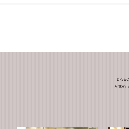
「D-SE
「Artkey