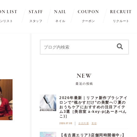
ON LIST
STAFF
NAIL
COUPON
RECRUIT
ンリスト
スタッフ
ネイル
クーポン
リクルート
NEW
最近の投稿
2026年最新｜リファ新作ブラシアイ
ロンで“梳かすだけ”の美髪へ♡夏の
おうちケアにおすすめの注目アイテ
ム3選［美容室 a-key-p(あーきぺん
こ)］
2026.07.08
全店共通
美容
【名古屋エリア3店舗同時開催中♪】