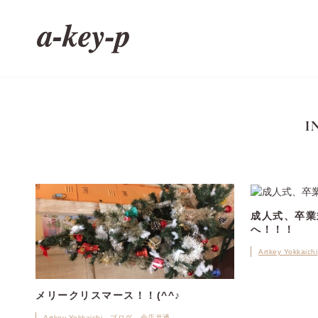
I
成人式、卒業
へ！！！
Artkey Yokkaichi
メリークリスマース！！(^^♪
Artkey Yokkaichi
ブログ
全店共通