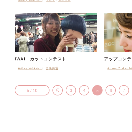
IWAI カットコンテスト
アップコンテ
Artkey Yokkaichi
全店共通
Artkey Yokkaichi
5 / 10
3
4
5
6
7