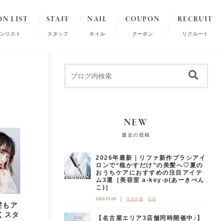
ON LIST
STAFF
NAIL
COUPON
RECRUIT
ンリスト
スタッフ
ネイル
クーポン
リクルート
NEW
最近の投稿
2026年最新｜リファ新作ブラシアイ
ロンで“梳かすだけ”の美髪へ♡夏の
おうちケアにおすすめの注目アイテ
ム3選［美容室 a-key-p(あーきぺん
こ)］
2026.07.08
全店共通
美容
髪もア
くスタ
【名古屋エリア3店舗同時開催中♪】