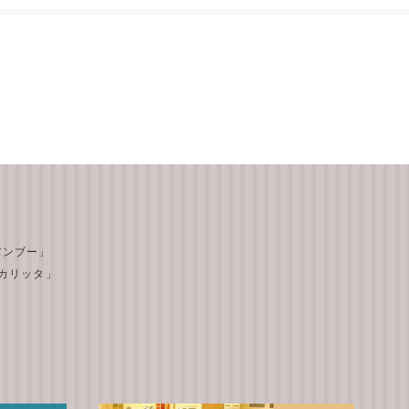
 バンブー」
テ カリッタ」