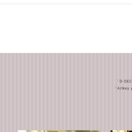
「D-SE
「Artkey