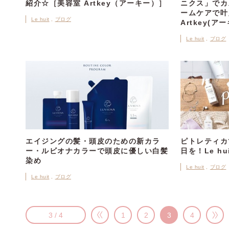
紹介☆［美容室 Artkey（アーキー）］
ニクス」でカ
ームケアで叶
Le huit
ブログ
Artkey(ア
Le huit
ブログ
エイジングの髪・頭皮のための新カラ
ピトレティカ
ー・ルビオナカラーで頭皮に優しい白髪
日を！Le h
染め
Le huit
ブログ
Le huit
ブログ
3 / 4
1
2
3
4