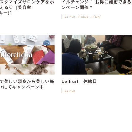
スタマイズサロンケアをホ
イルチェンジ！ お得に施術できる
える♡［美容室
ンペーン開催＊
ーキー)］
Le huit
Pickup
ブログ
で美しい頭皮から美しい毎
Le huit 休館日
uitにてキャンペーン中
Le huit