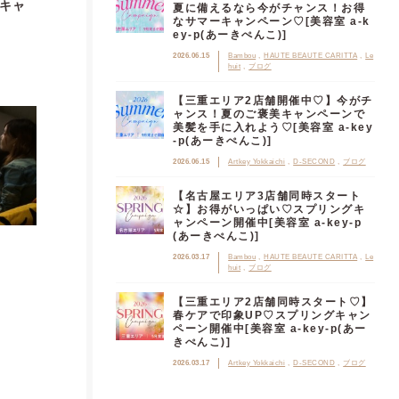
キャ
夏に備えるなら今がチャンス！お得
なサマーキャンペーン♡[美容室 a-k
ey-p(あーきぺんこ)]
2026.06.15
Bambou
HAUTE BEAUTE CARITTA
Le
huit
ブログ
【三重エリア2店舗開催中♡】今がチ
ャンス！夏のご褒美キャンペーンで
美髪を手に入れよう♡[美容室 a-key
-p(あーきぺんこ)]
2026.06.15
Artkey Yokkaichi
D-SECOND
ブログ
【名古屋エリア3店舗同時スタート
☆】お得がいっぱい♡スプリングキ
ャンペーン開催中[美容室 a-key-p
(あーきぺんこ)]
2026.03.17
Bambou
HAUTE BEAUTE CARITTA
Le
huit
ブログ
【三重エリア2店舗同時スタート♡】
春ケアで印象UP♡スプリングキャン
ペーン開催中[美容室 a-key-p(あー
きぺんこ)]
2026.03.17
Artkey Yokkaichi
D-SECOND
ブログ