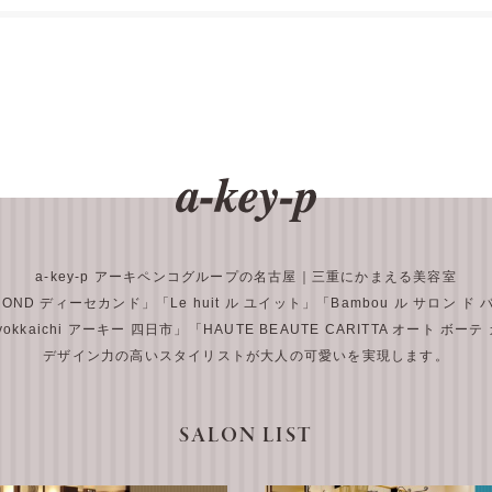
a-key-p アーキペンコグループの名古屋｜三重にかまえる美容室
COND ディーセカンド」
「Le huit ル ユイット」
「Bambou ル サロン ド
 yokkaichi アーキー 四日市」
「HAUTE BEAUTE CARITTA オート ボー
デザイン力の高いスタイリストが大人の可愛いを実現します。
SALON LIST