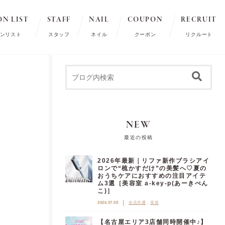
ON LIST
STAFF
NAIL
COUPON
RECRUIT
ンリスト
スタッフ
ネイル
クーポン
リクルート
NEW
最近の投稿
2026年最新｜リファ新作ブラシアイ
ロンで“梳かすだけ”の美髪へ♡夏の
おうちケアにおすすめの注目アイテ
ム3選［美容室 a-key-p(あーきぺん
こ)］
2026.07.08
全店共通
美容
【名古屋エリア3店舗同時開催中♪】