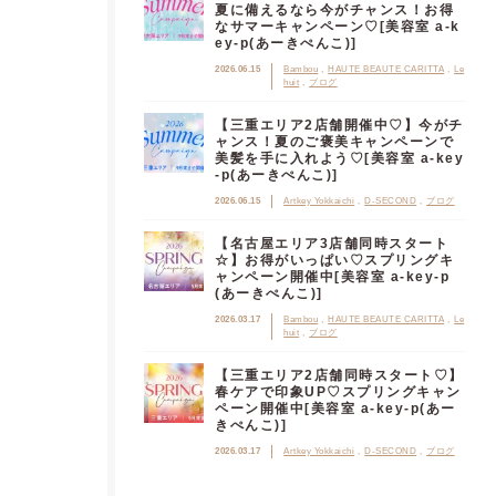
夏に備えるなら今がチャンス！お得
なサマーキャンペーン♡[美容室 a-k
ey-p(あーきぺんこ)]
2026.06.15
Bambou
HAUTE BEAUTE CARITTA
Le
huit
ブログ
【三重エリア2店舗開催中♡】今がチ
ャンス！夏のご褒美キャンペーンで
美髪を手に入れよう♡[美容室 a-key
-p(あーきぺんこ)]
2026.06.15
Artkey Yokkaichi
D-SECOND
ブログ
【名古屋エリア3店舗同時スタート
☆】お得がいっぱい♡スプリングキ
ャンペーン開催中[美容室 a-key-p
(あーきぺんこ)]
2026.03.17
Bambou
HAUTE BEAUTE CARITTA
Le
huit
ブログ
【三重エリア2店舗同時スタート♡】
春ケアで印象UP♡スプリングキャン
ペーン開催中[美容室 a-key-p(あー
きぺんこ)]
2026.03.17
Artkey Yokkaichi
D-SECOND
ブログ