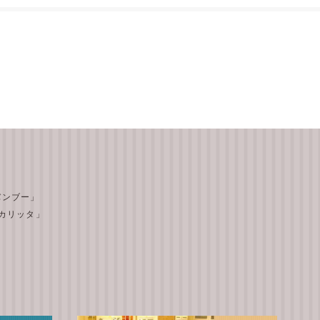
 バンブー」
テ カリッタ」