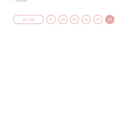
58 / 58
54
55
56
57
58