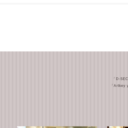
「D-SE
「Artkey