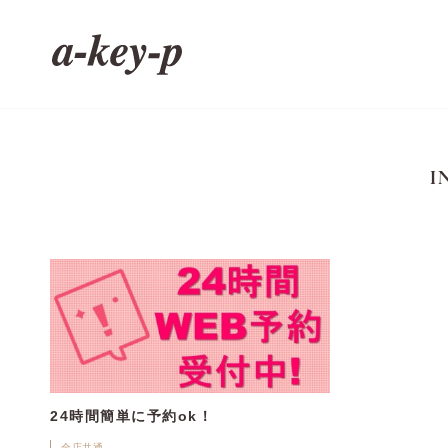
I
24時間簡単に予約ok！
全店共通