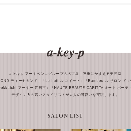
a-key-p アーキペンコグループの名古屋｜三重にかまえる美容室
COND ディーセカンド」
「Le huit ル ユイット」
「Bambou ル サロン ド
 yokkaichi アーキー 四日市」
「HAUTE BEAUTE CARITTA オート ボー
デザイン力の高いスタイリストが大人の可愛いを実現します。
SALON LIST